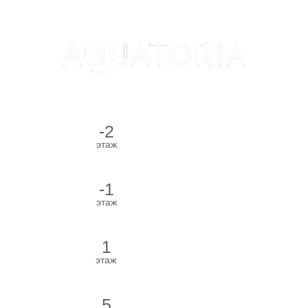
-2
Водная зона
этаж
Чайный бар
-1
Массаж
этаж
1
Лобби
этаж
СПА-Бутик
5
Ресторан
этаж
Лаундж-зона
6
этаж
Коктейльный бар
Купить сертификат