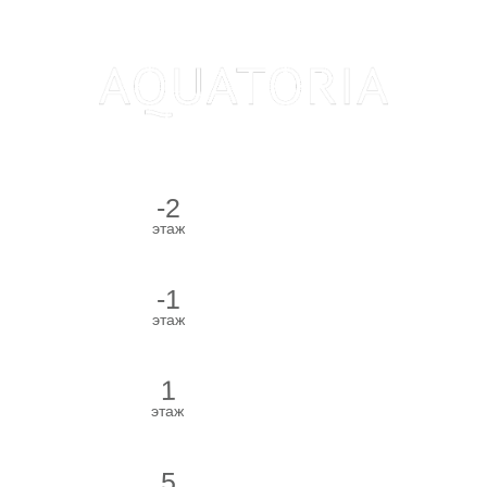
-2
Водная зона
этаж
Чайный бар
-1
Массаж
этаж
1
Лобби
этаж
СПА-Бутик
5
Ресторан
этаж
Лаундж-зона
6
этаж
Коктейльный бар
Купить сертификат